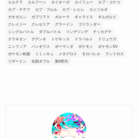
エルテラ
エルフーン
カイオーガ
カイリュー
カプ・コケコ
カプ・テテフ
カプ・ブルル
カプ・レヒレ
カミツルギ
ガオガエン
ガブリアス
ガルーラ
ギャラドス
ギルガルド
クレイジー
クレセリア
グラードン
ゴリランダー
シングルバトル
ダブルバトル
ツンデツンデ
テッカグヤ
テラキオン
デデンネ
トゲキッス
ドラパルト
ドリュウズ
ニンフィア
バンギラス
ボーマンダ
ポケモン
ポケモンSV
ポケモン剣盾
ミミッキュ
メタグロス
モロバレル
ランドロス
リザードン
全国ダブル
第9世代