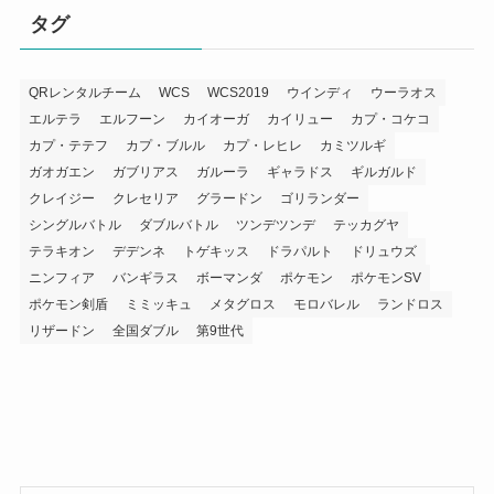
タグ
QRレンタルチーム
WCS
WCS2019
ウインディ
ウーラオス
エルテラ
エルフーン
カイオーガ
カイリュー
カプ・コケコ
カプ・テテフ
カプ・ブルル
カプ・レヒレ
カミツルギ
ガオガエン
ガブリアス
ガルーラ
ギャラドス
ギルガルド
クレイジー
クレセリア
グラードン
ゴリランダー
シングルバトル
ダブルバトル
ツンデツンデ
テッカグヤ
テラキオン
デデンネ
トゲキッス
ドラパルト
ドリュウズ
ニンフィア
バンギラス
ボーマンダ
ポケモン
ポケモンSV
ポケモン剣盾
ミミッキュ
メタグロス
モロバレル
ランドロス
リザードン
全国ダブル
第9世代