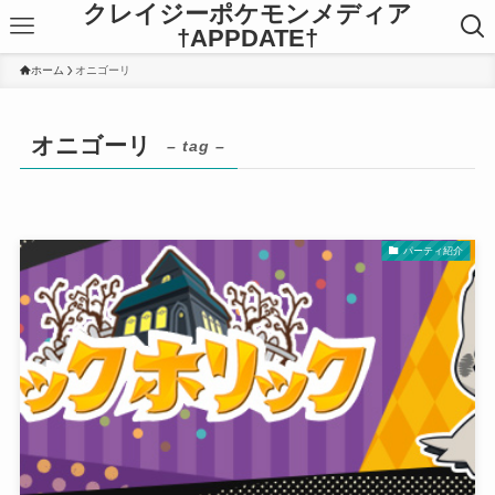
クレイジーポケモンメディア
†APPDATE†
ホーム
オニゴーリ
オニゴーリ
– tag –
パーティ紹介