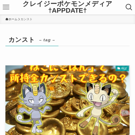
クレイジーポケモンメディア
†APPDATE†
ホーム
カンスト
カンスト
– tag –
検証