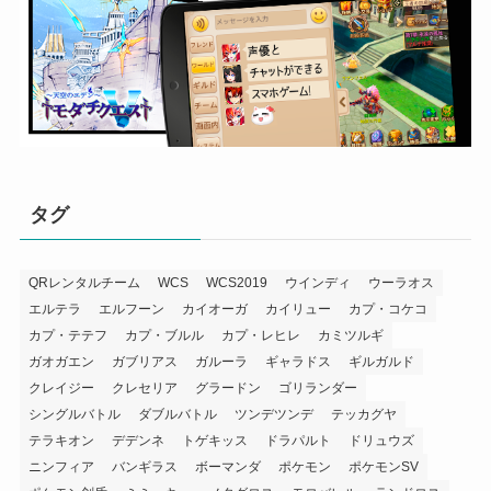
タグ
QRレンタルチーム
WCS
WCS2019
ウインディ
ウーラオス
エルテラ
エルフーン
カイオーガ
カイリュー
カプ・コケコ
カプ・テテフ
カプ・ブルル
カプ・レヒレ
カミツルギ
ガオガエン
ガブリアス
ガルーラ
ギャラドス
ギルガルド
クレイジー
クレセリア
グラードン
ゴリランダー
シングルバトル
ダブルバトル
ツンデツンデ
テッカグヤ
テラキオン
デデンネ
トゲキッス
ドラパルト
ドリュウズ
ニンフィア
バンギラス
ボーマンダ
ポケモン
ポケモンSV