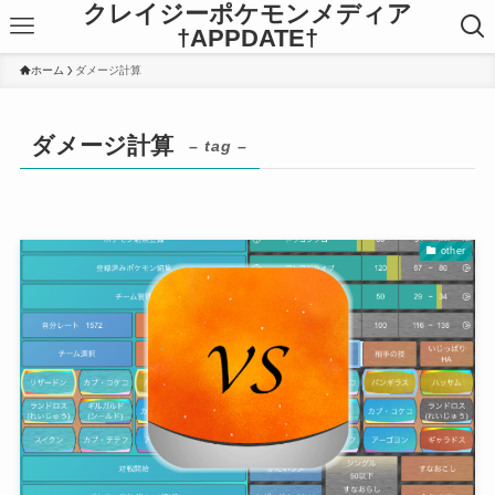
クレイジーポケモンメディア
†APPDATE†
ホーム
ダメージ計算
ダメージ計算
– tag –
other