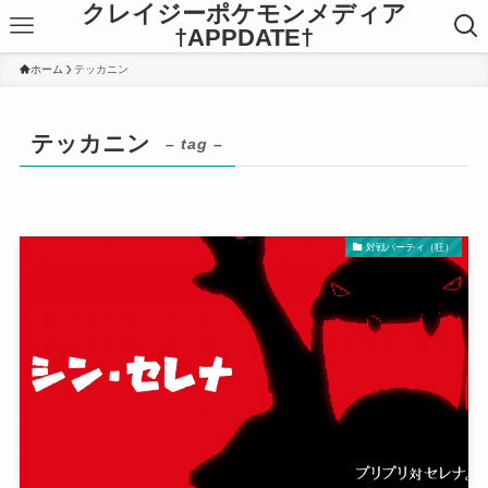
クレイジーポケモンメディア
†APPDATE†
ホーム
テッカニン
テッカニン
– tag –
対戦パーティ（狂）