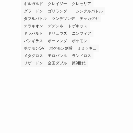
ギルガルド
クレイジー
クレセリア
グラードン
ゴリランダー
シングルバトル
ダブルバトル
ツンデツンデ
テッカグヤ
テラキオン
デデンネ
トゲキッス
ドラパルト
ドリュウズ
ニンフィア
バンギラス
ボーマンダ
ポケモン
ポケモンSV
ポケモン剣盾
ミミッキュ
メタグロス
モロバレル
ランドロス
リザードン
全国ダブル
第9世代