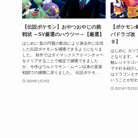
【伝説ポケモン】おやつおやじの挑
【ポケモン
戦状 ～SV厳選のハウツー～【厳選】
バドラゴ改
９】
はじめに 藍の円盤の配信により過去作に出現
した伝説ポケモンを捕獲できるようになりま
はじめに カツ
した。 前作ではダイマックスアドベンチャー
となります。 
をクリアすることで確定で捕獲できました
軸レジドラゴ
が、今作はウルトラサン・ムーン以来の直接
でそれを紹介
戦闘での捕獲に戻りました。 伝説ポケモ...
はドラゴンエ
いうことが伝われば
2024年1月23日
2021年7月23日