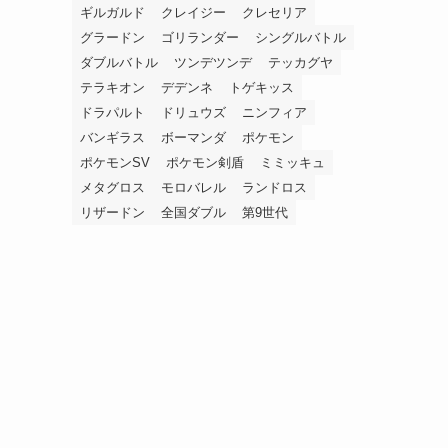
ギルガルド
クレイジー
クレセリア
グラードン
ゴリランダー
シングルバトル
ダブルバトル
ツンデツンデ
テッカグヤ
テラキオン
デデンネ
トゲキッス
ドラパルト
ドリュウズ
ニンフィア
バンギラス
ボーマンダ
ポケモン
ポケモンSV
ポケモン剣盾
ミミッキュ
メタグロス
モロバレル
ランドロス
リザードン
全国ダブル
第9世代