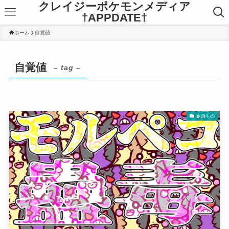
クレイジーポケモンメディア
†APPDATE†
ホーム
自覚値
自覚値
– tag –
企画もの