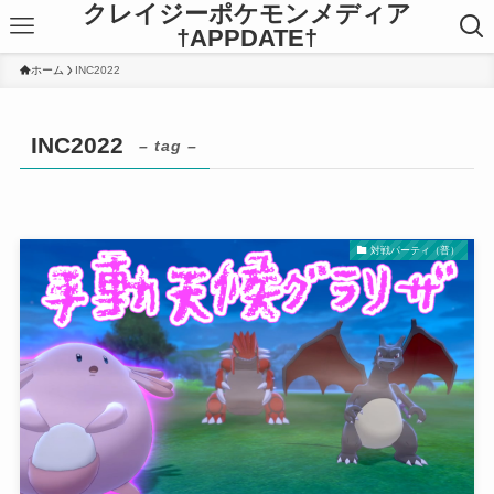
クレイジーポケモンメディア
†APPDATE†
ホーム
INC2022
INC2022
– tag –
対戦パーティ（普）