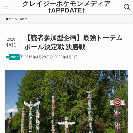
クレイジーポケモンメディア
†APPDATE†
ホーム
other
【読者参加型企画】最強トーテム
2020
4/01
ポール決定戦 決勝戦
2016年4月29日
2020年4月1日
other