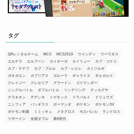
タグ
QRレンタルチーム
WCS
WCS2019
ウインディ
ウーラオス
エルテラ
エルフーン
カイオーガ
カイリュー
カプ・コケコ
カプ・テテフ
カプ・ブルル
カプ・レヒレ
カミツルギ
ガオガエン
ガブリアス
ガルーラ
ギャラドス
ギルガルド
クレイジー
クレセリア
グラードン
ゴリランダー
シングルバトル
ダブルバトル
ツンデツンデ
テッカグヤ
テラキオン
デデンネ
トゲキッス
ドラパルト
ドリュウズ
ニンフィア
バンギラス
ボーマンダ
ポケモン
ポケモンSV
ポケモン剣盾
ミミッキュ
メタグロス
モロバレル
ランドロス
リザードン
全国ダブル
第9世代