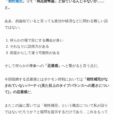
「
相性補完
」って「商品貨幣論」と似ているんじゃないか……
と。
ああ、勿論似ていると言っても政治や経済などに関わる難しい話
ではない。
何らかの場で目にする機会が多い
それなりに説得力がある
前提からして違う可能性がある
そして何らかの事象への
「忌避感」
へと繋がると言う点だ。
今回指摘する忌避感とはポケモン対戦においては
「相性補完がな
されていないパーティ(見た目上のタイプバランスへの悪さについ
て)」の忌避感
だ。
またこの論に置いては「相性補完」という概念について私が誤り
ではないだろうか？と疑問を提示するだけであり、これをもって