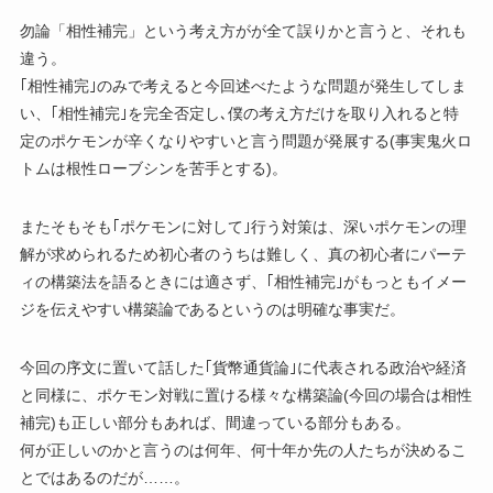
勿論「相性補完」という考え方がが全て誤りかと言うと、それも
違う。
｢相性補完｣のみで考えると今回述べたような問題が発生してしま
い、｢相性補完｣を完全否定し､僕の考え方だけを取り入れると特
定のポケモンが辛くなりやすいと言う問題が発展する(事実鬼火ロ
トムは根性ローブシンを苦手とする)。
またそもそも｢ポケモンに対して｣行う対策は、深いポケモンの理
解が求められるため初心者のうちは難しく、真の初心者にパーテ
ィの構築法を語るときには適さず、｢相性補完｣がもっともイメー
ジを伝えやすい構築論であるというのは明確な事実だ。
今回の序文に置いて話した｢貨幣通貨論｣に代表される政治や経済
と同様に、ポケモン対戦に置ける様々な構築論(今回の場合は相性
補完)も正しい部分もあれば、間違っている部分もある。
何が正しいのかと言うのは何年、何十年か先の人たちが決めるこ
とではあるのだが……。