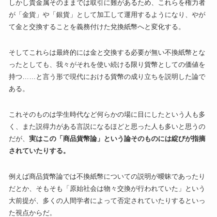
しかし貴金属そのままでは取引に難があるため、これらを権力者
が「金貨」や「銀貨」として加工して運用するようになり、やが
て金と交換することを義務付けた兌換紙幣へと変化する。
そしてこれらは最終的には金と交換する必要が無い不換紙幣とな
ったとしても、我々がそれを使い続ける限り貨幣としての価値を
持つ……と言う形で現代における貨幣の成り立ちを説明した論で
ある。
これそのものは学生時代など何らかの場に目にしたという人も多
く、また説得力がある言説になるほどと思った人も多いと思うの
だが、
実はこの「商品貨幣論」という論そのものには綻びが指摘
されていたりする。
例えば商品貨幣論では不換紙幣についての説明が曖昧であったり
だとか、そもそも「原始社会は物々交換が行われていた」という
大前提が、多くの人間学者によって否定されていたりするといっ
た視点からだ。