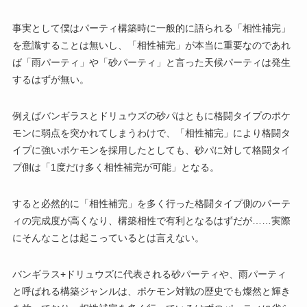
事実として僕はパーティ構築時に一般的に語られる「相性補完」
を意識することは無いし、「相性補完」が本当に重要なのであれ
ば「雨パーティ」や「砂パーティ」と言った天候パーティは発生
するはずが無い。
例えばバンギラスとドリュウズの砂パはともに格闘タイプのポケ
モンに弱点を突かれてしまうわけで、「相性補完」により格闘タ
イプに強いポケモンを採用したとしても、砂パに対して格闘タイ
プ側は「1度だけ多く相性補完が可能」となる。
すると必然的に「相性補完」を多く行った格闘タイプ側のパーテ
ィの完成度が高くなり、構築相性で有利となるはずだが……実際
にそんなことは起こっているとは言えない。
バンギラス+ドリュウズに代表される砂パーティや、雨パーティ
と呼ばれる構築ジャンルは、ポケモン対戦の歴史でも燦然と輝き