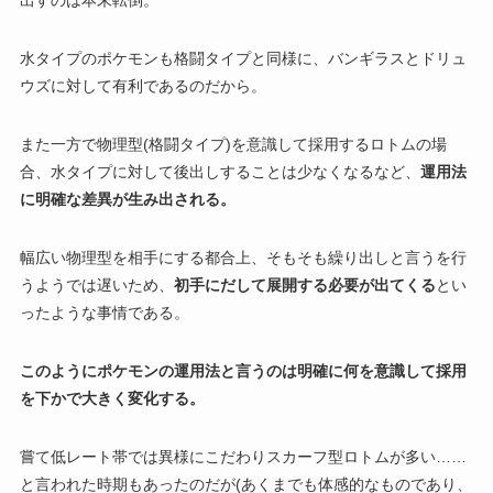
出すのは本末転倒。
水タイプのポケモンも格闘タイプと同様に、バンギラスとドリュ
ウズに対して有利であるのだから。
また一方で物理型(格闘タイプ)を意識して採用するロトムの場
合、水タイプに対して後出しすることは少なくなるなど、
運用法
に明確な差異が生み出される。
幅広い物理型を相手にする都合上、そもそも繰り出しと言うを行
うようでは遅いため、
初手にだして展開する必要が出てくる
とい
ったような事情である。
このようにポケモンの運用法と言うのは明確に何を意識して採用
を下かで大きく変化する。
嘗て低レート帯では異様にこだわりスカーフ型ロトムが多い……
と言われた時期もあったのだが(あくまでも体感的なものであり、