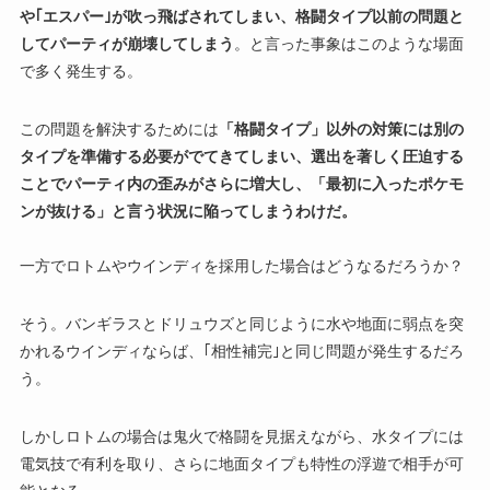
や｢エスパー｣が吹っ飛ばされてしまい、格闘タイプ以前の問題と
してパーティが崩壊してしまう
。と言った事象はこのような場面
で多く発生する。
この問題を解決するためには
「格闘タイプ」以外の対策には別の
タイプを準備する必要がでてきてしまい、
選出を著しく圧迫する
ことでパーティ内の歪みがさらに増大し、「最初に入ったポケモ
ンが抜ける」と言う状況に陥ってしまうわけだ。
一方でロトムやウインディを採用した場合はどうなるだろうか？
そう。バンギラスとドリュウズと同じように水や地面に弱点を突
かれるウインディならば、｢相性補完｣と同じ問題が発生するだろ
う。
しかしロトムの場合は鬼火で格闘を見据えながら、水タイプには
電気技で有利を取り、さらに地面タイプも特性の浮遊で相手が可