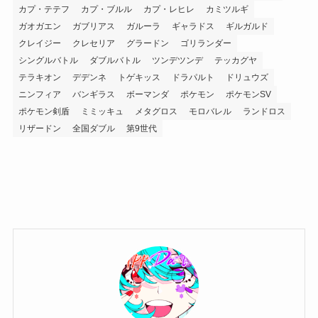
カプ・テテフ
カプ・ブルル
カプ・レヒレ
カミツルギ
ガオガエン
ガブリアス
ガルーラ
ギャラドス
ギルガルド
クレイジー
クレセリア
グラードン
ゴリランダー
シングルバトル
ダブルバトル
ツンデツンデ
テッカグヤ
テラキオン
デデンネ
トゲキッス
ドラパルト
ドリュウズ
ニンフィア
バンギラス
ボーマンダ
ポケモン
ポケモンSV
ポケモン剣盾
ミミッキュ
メタグロス
モロバレル
ランドロス
リザードン
全国ダブル
第9世代