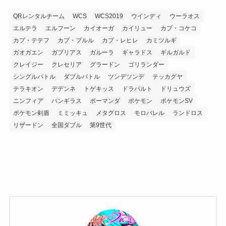
QRレンタルチーム
WCS
WCS2019
ウインディ
ウーラオス
エルテラ
エルフーン
カイオーガ
カイリュー
カプ・コケコ
カプ・テテフ
カプ・ブルル
カプ・レヒレ
カミツルギ
ガオガエン
ガブリアス
ガルーラ
ギャラドス
ギルガルド
クレイジー
クレセリア
グラードン
ゴリランダー
シングルバトル
ダブルバトル
ツンデツンデ
テッカグヤ
テラキオン
デデンネ
トゲキッス
ドラパルト
ドリュウズ
ニンフィア
バンギラス
ボーマンダ
ポケモン
ポケモンSV
ポケモン剣盾
ミミッキュ
メタグロス
モロバレル
ランドロス
リザードン
全国ダブル
第9世代