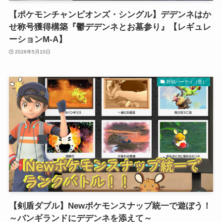
【ポケモンチャンピオンズ・シングル】デデンネはか
せ称号獲得構築『鬱デデンネとお墓参り』【レギュレ
ーションM-A】
2026年5月10日
対戦パーティ（普）
【剣盾ダブル】Newポケモンスナップ統一で遊ぼう！
～バンギランドにデデンネを添えて～