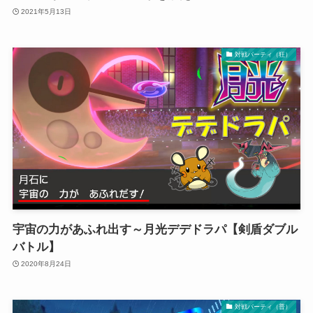
2021年5月13日
対戦パーティ（狂）
宇宙の力があふれ出す～月光デデドラパ【剣盾ダブル
バトル】
2020年8月24日
対戦パーティ（普）