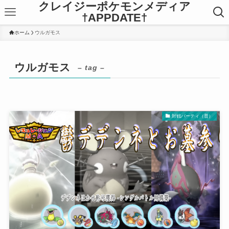
クレイジーポケモンメディア
†APPDATE†
ホーム
ウルガモス
ウルガモス
– tag –
対戦パーティ（普）