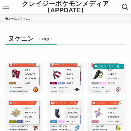
クレイジーポケモンメディア
†APPDATE†
ホーム
ヌケニン
ヌケニン
– tag –
対戦パーティ（普）