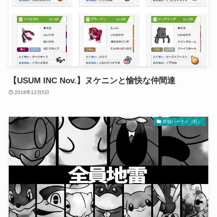
【USUM INC Nov.】ヌケニンと愉快な仲間達
2018年12月5日
対戦パーティ（狂）