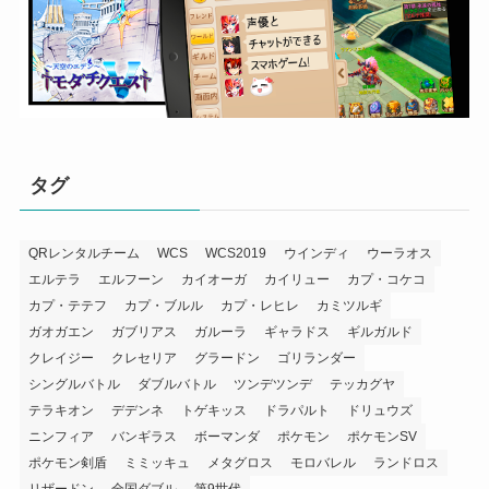
タグ
QRレンタルチーム
WCS
WCS2019
ウインディ
ウーラオス
エルテラ
エルフーン
カイオーガ
カイリュー
カプ・コケコ
カプ・テテフ
カプ・ブルル
カプ・レヒレ
カミツルギ
ガオガエン
ガブリアス
ガルーラ
ギャラドス
ギルガルド
クレイジー
クレセリア
グラードン
ゴリランダー
シングルバトル
ダブルバトル
ツンデツンデ
テッカグヤ
テラキオン
デデンネ
トゲキッス
ドラパルト
ドリュウズ
ニンフィア
バンギラス
ボーマンダ
ポケモン
ポケモンSV
ポケモン剣盾
ミミッキュ
メタグロス
モロバレル
ランドロス