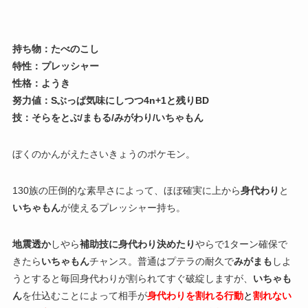
持ち物：たべのこし
特性：プレッシャー
性格：ようき
努力値：Sぶっぱ気味にしつつ4n+1と残りBD
技：そらをとぶ/まもる/みがわり/いちゃもん
ぼくのかんがえたさいきょうのポケモン。
130族の圧倒的な素早さによって、ほぼ確実に上から
身代わり
と
いちゃもん
が使えるプレッシャー持ち。
地震透か
しやら
補助技に身代わり決めたり
やらで1ターン確保で
きたら
いちゃもん
チャンス。普通はプテラの耐久で
みがまも
しよ
うとすると毎回身代わりが割られてすぐ破綻しますが、
いちゃも
ん
を仕込むことによって相手が
身代わりを割れる行動
と
割れない