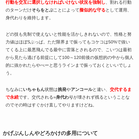
行動を交互に選択しなければいけない状況を強制し
、割れる行動
のターンだけ
そらをとぶ
ことによって
擬似的な守る
として運用、
身代わりを維持します。
どの技も先制で使えないと性能を活かしきれないので、性格と努
力値はほぼSぶっぱ。ただ限界まで振ってもコケコは50%で抜い
てくる上に最悪飛んでる最中に雷落とされるので、こいつは最初
から見たら逃げる前提にして100～120前後の仮想的の中から個人
的に抜かれたらやべーと思うラインまで振っておくといいでしょ
う。
ちなみに
いちゃもん
状態は
挑発
や
アンコール
と違い、
交代するま
で永続
です。交代される=
身代わり
が壊されず残るということな
のでその時はすぐかけ直してやりますけどね。
かげぶんしんやどろかけの多用について