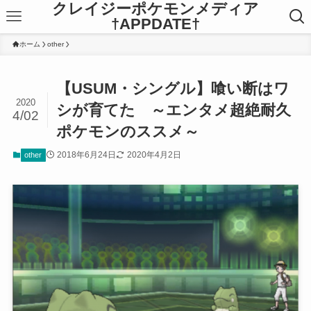
クレイジーポケモンメディア
†APPDATE†
ホーム
other
【USUM・シングル】喰い断はワ
2020
シが育てた ～エンタメ超絶耐久
4/02
ポケモンのススメ～
2018年6月24日
2020年4月2日
other