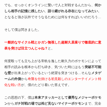
でも、せっかくオンラインに繋いで人と対戦するんだから、
何か
しら相手の記憶に残したい
。
語り継がれる存在になってみたい
。
となると強さ以外でそうなるためには何をすればいいのだろう…
そして僕は閃きました。
一般的なサイクル戦とかガン無視した超耐久居座りで徹底的に意
表を突けば目立つんじゃね？
と。
何度殴っても立ち上がる常軌を逸した耐久力のポケモンによって
相手の読みを根本から打ち砕き、気づいた時にはもう
突破不可能
な壁
が出来上がっているという絶望を突きつける…そんな
メタゲ
ームの外側
から
奇襲を仕掛ける初見殺しのエンターテイメント特
化な戦い方
が、僕のたどり着いた答えです。
この思想の下、僕は
本来アタッカーとして優秀なメジャーポケモ
ン
から
ガチ対戦の場では殆ど見ないマイナーポケモン
まで、完全