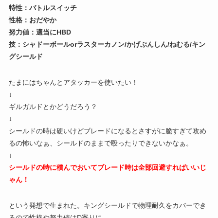
特性：バトルスイッチ
性格：おだやか
努力値：適当にHBD
技：シャドーボールorラスターカノン/かげぶんしん/ねむる/キン
グシールド
たまにはちゃんとアタッカーを使いたい！
↓
ギルガルドとかどうだろう？
↓
シールドの時は硬いけどブレードになるとさすがに脆すぎて攻め
るの怖いなぁ、シールドのままで殴ったりできないかなぁ。
↓
シールドの時に積んでおいてブレード時は全部回避すればいいじ
ゃん！
という発想で生まれた。キングシールドで物理耐久をカバーでき
るので性格や努力値はD寄りに。