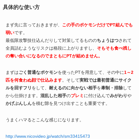
具体的な使い方
まず先に言っておきますが、
この手のポケモンだけでPT組んでも
弱い
です。
最低限攻撃技仕込んだりして対策してるものの
ちょうはつ
されて
全員詰むようなリスクは格段に上がりますし、
そもそも食べ残し
の奪い合いになるのでまともにPTが組めません。
まずは
ごく普通なポケモン
を使ったPTを用意して、その中に
1～2
匹を何食わぬ顔で仕込みます
。そして
実戦では最初普通にサイク
ルを回すフリ
をして、
耐えるのに向かない相手
を
牽制・排除
して
から仕掛けます。
混乱した相手
の
プレミ
に付け込んで
みがわり
や
かげぶんしん
を積む隙を見つけ出すことも重要です。
うまくハマるとこんな感じになります。
http://www.nicovideo.jp/watch/sm33415473