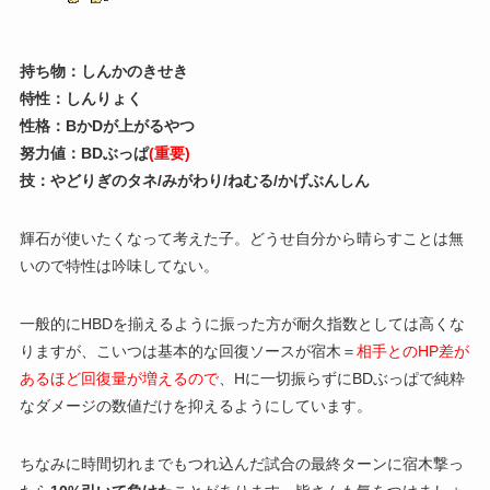
持ち物：しんかのきせき
特性：しんりょく
性格：BかDが上がるやつ
努力値：BDぶっぱ
(重要)
技：やどりぎのタネ/みがわり/ねむる/かげぶんしん
輝石が使いたくなって考えた子。どうせ自分から晴らすことは無
いので特性は吟味してない。
一般的にHBDを揃えるように振った方が耐久指数としては高くな
りますが、こいつは基本的な回復ソースが宿木＝
相手とのHP差が
あるほど回復量が増えるので
、Hに一切振らずにBDぶっぱで純粋
なダメージの数値だけを抑えるようにしています。
ちなみに時間切れまでもつれ込んだ試合の最終ターンに宿木撃っ