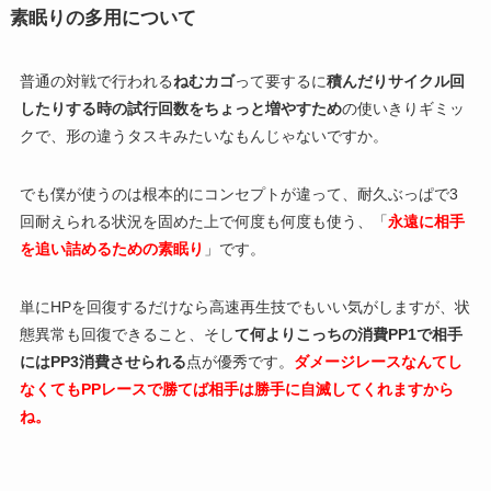
素眠りの多用について
普通の対戦で行われる
ねむカゴ
って要するに
積んだりサイクル回
したりする時の試行回数をちょっと増やすため
の使いきりギミッ
クで、形の違うタスキみたいなもんじゃないですか。
でも僕が使うのは根本的にコンセプトが違って、耐久ぶっぱで3
回耐えられる状況を固めた上で何度も何度も使う、「
永遠に相手
を追い詰めるための素眠り
」です。
単にHPを回復するだけなら高速再生技でもいい気がしますが、状
態異常も回復できること、そし
て何よりこっちの消費PP1で相手
にはPP3消費させられる
点が優秀です。
ダメージレースなんてし
なくてもPPレースで勝てば相手は勝手に自滅してくれますから
ね。