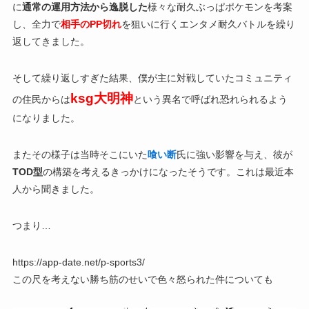
に
通常の運用方法から逸脱した
様々な耐久ぶっぱポケモンを考案
し、全力で
相手のPP切れ
を狙いに行くエンタメ耐久バトルを繰り
返してきました。
そして繰り返しすぎた結果、僕が主に対戦していたコミュニティ
ksg大明神
の住民からは
という異名で呼ばれ恐れられるよう
になりました。
またその様子は当時そこにいた
喰い断
氏に強い影響を与え、彼が
TOD型
の構築を考えるきっかけになったそうです。これは最近本
人から聞きました。
つまり…
https://app-date.net/p-sports3/
この尺を考えない勝ち筋のせいで色々怒られた件についても