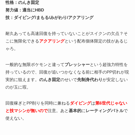
性格：のんき固定
努力値：適当にHBD
技：ダイビング/まもる/みがわり/アクアリング
耐久あっても高速回復を持っていないことがスイクンの欠点？そ
こに無限化できる
アクアリング
という配布個体限定の技があるじ
ゃろ。
一般的な無限ポケモンと違って
プレッシャー
という超強力特性を
持っているので、回復が追いつかなくなる前に相手のPP切れが現
実的に狙えます。
のんき固定
のせいで
先制身代わり
が安定しない
のが玉に瑕。
回復稼ぎとPP削りを同時に兼ねる
ダイビング
は
第6世代じゃない
と技マシンが無いので
注意。あと
基本的
に
レーティングバトル
で
使えない。