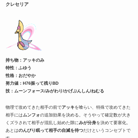
クレセリア
持ち物：アッキのみ
特性：ふゆう
性格：おだやか
努力値：H76振って残りBD
技：ムーンフォース/みがわり/かげぶんしん/ねむる
物理で攻めてきた相手の前で
アッキ
を喰らい、特殊で攻めてきた
相手には
ムンフォ
の追加効果を決める。そうやって確定数が大き
くズラされて相手が混乱し始めた隙に
みが分身
を決めて要塞化。
あとは
のんびり眠って相手の自滅を待つ
だけというコンセプトで