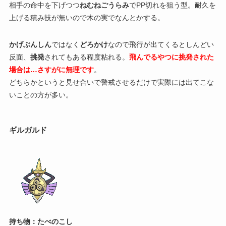
相手の命中を下げつつ
ねむねごうらみ
でPP切れを狙う型。耐久を
上げる積み技が無いので木の実でなんとかする。
かげぶんしん
ではなく
どろかけ
なので飛行が出てくるとしんどい
反面、
挑発
されてもある程度粘れる。
飛んでるやつに挑発された
場合は…さすがに無理です
。
どちらかというと見せ合いで警戒させるだけで実際には出てこな
いことの方が多い。
ギルガルド
持ち物：たべのこし