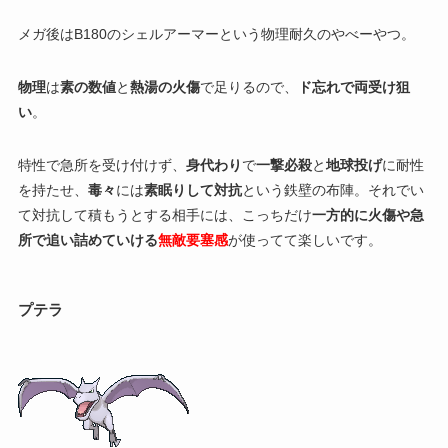
メガ後はB180のシェルアーマーという物理耐久のやべーやつ。
物理
は
素の数値
と
熱湯の火傷
で足りるので、
ド忘れで両受け狙
い
。
特性で急所を受け付けず、
身代わり
で
一撃必殺
と
地球投げ
に耐性
を持たせ、
毒々
には
素眠りして対抗
という鉄壁の布陣。それでい
て対抗して積もうとする相手には、こっちだけ
一方的に火傷や急
所で追い詰めていける
無敵要塞感
が使ってて楽しいです。
プテラ