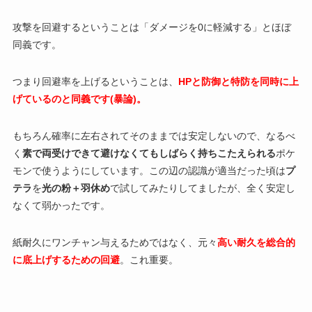
攻撃を回避するということは「ダメージを0に軽減する」とほぼ
同義です。
つまり回避率を上げるということは、
HPと防御と特防を同時に上
げているのと同義です(暴論)。
もちろん確率に左右されてそのままでは安定しないので、なるべ
く
素で両受けできて避けなくてもしばらく持ちこたえられる
ポケ
モンで使うようにしています。この辺の認識が適当だった頃は
プ
テラ
を
光の粉＋羽休め
で試してみたりしてましたが、全く安定し
なくて弱かったです。
紙耐久にワンチャン与えるためではなく、元々
高い耐久を総合的
に底上げするための回避
。これ重要。