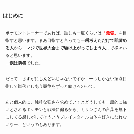
はじめに
ポケモントレーナーであれば、誰しも一度くらいは
「最強」
を目
指すと思います。まあ目指すと言っても
一瞬考えただけで即諦め
る人
から、
マジで世界大会まで駆け上がってしまう人
まで様々い
ると思います。
…
僕は前者
でした。
だって、さすがに
しんどい
じゃないですか、一つしかない頂点目
指して蹴落としあう競争をずっと続けるのって。
あと個人的に、純粋な強さを求めていくとどうしても一般的に強
いとされるポケモンと戦法に偏るから、カリンさんの言葉を無下
にしてる感じがしてそういうプレイスタイル自体を好きになれな
いなー、というのもあります。