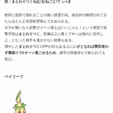
技：まとわりつく/ねむる/ねごと/てっぺき
絶対に急所で崩れることの無い鉄壁の虫。炎以外の物理が出てき
たらほとんど全部鉄壁積んで止められる。
火力が無いなら定数ダメージ使えばいいじゃん！という発想で攻
撃手段は
まとわりつく
。想像以上に硬くてやっぱ他のに交代し
よ…となった相手を逃がさない効果もある。
増やした
まとわりつく
のPPが32もある上に
いざとなれば寝言使わ
ず素眠りで2ターン過ごせるため
、相手が回復持ちで粘られても
安心。
ベイリーフ