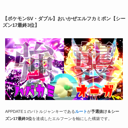
【ポケモンSV・ダブル】おいかぜエルフカミポン【シー
ズン17最終3位】
APPDATE１のバトルジャンキーである
ルート
が
予選抜け＆シー
ズン17最終3位
を達成したエルフーンを軸にした構築です。