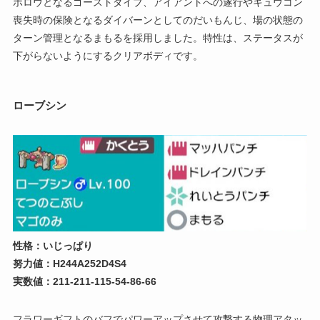
ホロウとなるゴーストダイブ、アイアントへの遂行やキュウコン
喪失時の保険となるダイバーンとしてのだいもんじ、場の状態の
ターン管理となるまもるを採用しました。特性は、ステータスが
下がらないようにするクリアボディです。
ローブシン
性格：いじっぱり
努力値：H244A252D4S4
実数値：211-211-115-54-86-66
フラワーギフトのバフでパワーアップさせて攻撃する物理アタッ