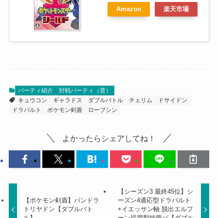
Amazon
楽天市場
パーティ紹介
対戦パーティ（普）
キュウコン
ギャラドス
ダブルバトル
チェリム
ドサイドン
ドラパルト
ポケモン剣盾
ローブシン
よかったらシェアしてね！
【シーズン3 最終45位】シ
【ポケモン剣盾】バンドラ
ーズン4適応型ドラパルト
トリヤドン【ダブルバト
+イエッサン軸 脱出エルフ
ル】
ーン採用型純雨パ【ダブル