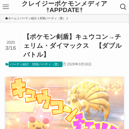
クレイジーポケモンメディア
†APPDATE†
ホーム
パーティ紹介
対戦パーティ（普）
【ポケモン剣盾】キュウコン→チ
2020
ェリム・ダイマックス 【ダブル
3/16
バトル】
2020年3月16日
パーティ紹介
対戦パーティ（普）