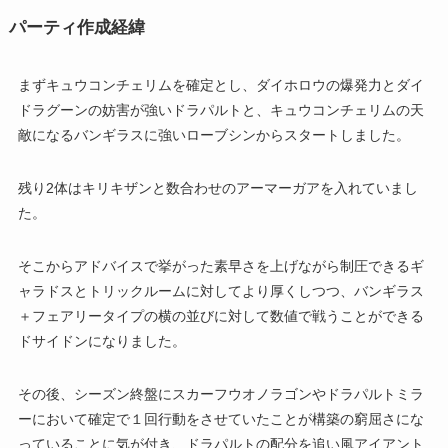
パーティ作成経緯
まずキュウコンチェリムを確定とし、ダイホロウの爆発力とダイ
ドラグーンの妨害が強いドラパルトと、キュウコンチェリムの天
敵になるバンギラスに強いローブシンからスタートしました。
残り2体はキリキザンと数合わせのアーマーガアを入れていまし
た。
そこからアドバイスで挙がった素早さを上げながら制圧できるギ
ャラドスとトリックルームに対してより厚くしつつ、バンギラス
＋フェアリータイプの横の並びに対して数値で戦うことができる
ドサイドンになりました。
その後、シーズン終盤にスカーフウオノラゴンやドラパルトミラ
ーにおいて確定で１回行動をさせていたことが構築の窮屈さにな
っていることに気が付き、ドラパルトの配分を追い風アイアント