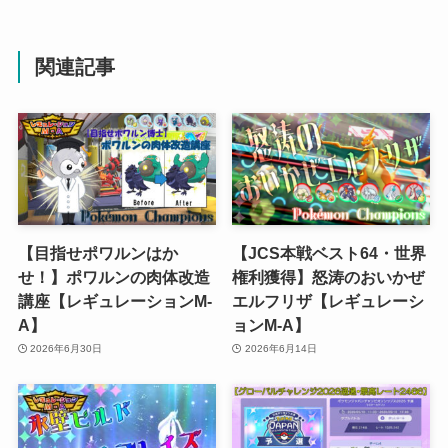
関連記事
【目指せポワルンはか
【JCS本戦ベスト64・世界
せ！】ポワルンの肉体改造
権利獲得】怒涛のおいかぜ
講座【レギュレーションM-
エルフリザ【レギュレーシ
A】
ョンM-A】
2026年6月30日
2026年6月14日