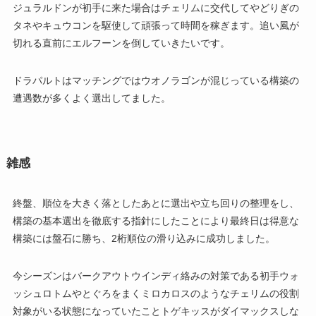
ジュラルドンが初手に来た場合はチェリムに交代してやどりぎの
タネやキュウコンを駆使して頑張って時間を稼ぎます。追い風が
切れる直前にエルフーンを倒していきたいです。
ドラパルトはマッチングではウオノラゴンが混じっている構築の
遭遇数が多くよく選出してました。
雑感
終盤、順位を大きく落としたあとに選出や立ち回りの整理をし、
構築の基本選出を徹底する指針にしたことにより最終日は得意な
構築には盤石に勝ち、2桁順位の滑り込みに成功しました。
今シーズンはバークアウトウインディ絡みの対策である初手ウォ
ッシュロトムやとぐろをまくミロカロスのようなチェリムの役割
対象がいる状態になっていたことトゲキッスがダイマックスしな