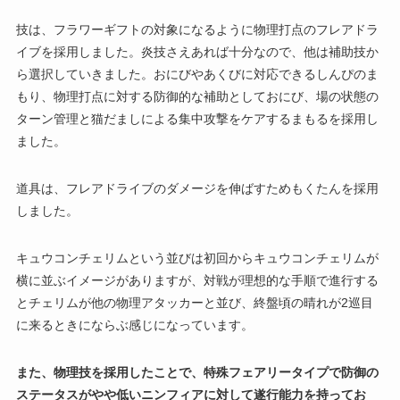
技は、フラワーギフトの対象になるように物理打点のフレアドラ
イブを採用しました。炎技さえあれば十分なので、他は補助技か
ら選択していきました。おにびやあくびに対応できるしんぴのま
もり、物理打点に対する防御的な補助としておにび、場の状態の
ターン管理と猫だましによる集中攻撃をケアするまもるを採用し
ました。
道具は、フレアドライブのダメージを伸ばすためもくたんを採用
しました。
キュウコンチェリムという並びは初回からキュウコンチェリムが
横に並ぶイメージがありますが、対戦が理想的な手順で進行する
とチェリムが他の物理アタッカーと並び、終盤頃の晴れが2巡目
に来るときにならぶ感じになっています。
また、物理技を採用したことで、特殊フェアリータイプで防御の
ステータスがやや低いニンフィアに対して遂行能力を持ってお