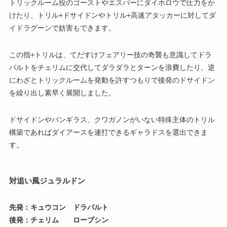
トリックルーム役のゴーストやエスパーにダイホロウで圧力をか
けたり、トリル+ドサイドンやトリル+高速アタッカーに対してダ
イドラグーンで妨害もできます。
この指+トリルは、てだすけフェアリー技の奇襲も意識してドラ
パルトをチェリムに交代してダラダラとターンを浪費したり、逆
にわざとトリックルームを発動を許すつもりで後発のドサイドン
を繰り出し素早く展開しました。
ドサイドンやバンギラス、クワガノンがいない特殊主体のトリル
構築であればダイアースを連打できるギャラドスを選出できま
す。
対追い風ジュラルドン
先発：キュウコン ドラパルト
後発：チェリム ローブシン