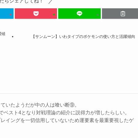
たらシェアしてね！
躍傾
【サンムーン】いわタイプのポケモンの使い方と活躍傾向
っていたようだが中の人は喰い断⑨。
大会でベスト4となり対戦理論の紹介に説得力が増したらしい。
プレイングを一切信用していないため運要素を最重要視したゲ
。