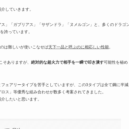
紹介していきます。
アス」「ガブリアス」「サザンドラ」「ヌメルゴン」と、多くのドラゴ
を誇っています。
るのは難しいが使いこなせば
天下一品と呼ぶのに相応しい性能
。
トこそありますが、
絶対的な超火力で相手を一瞬で叩き潰す
可能性を秘め
とフェアリータイプを苦手としていますが、この3タイプは全て鋼に半減
グロス」等優秀な組み合わせが数多く考案されてきました。
紹介したいと思います。