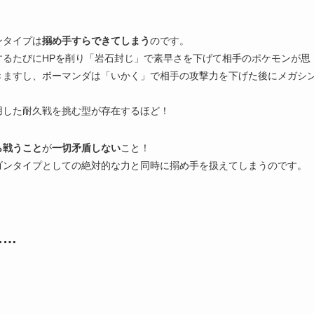
ンタイプは
搦め手すらできてしまう
のです。
るたびにHPを削り「岩石封じ」で素早さを下げて相手のポケモンが思
きますし、ボーマンダは「いかく」で相手の攻撃力を下げた後にメガシ
用した耐久戦を挑む型が存在するほど！
ら戦うこと
が
一切矛盾しない
こと！
ゴンタイプとしての絶対的な力と同時に搦め手を扱えてしまうのです。
……