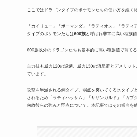
ここではドラゴンタイプのポケモンたちの使い方を緩く
「カイリュー」「ボーマンダ」「ラティオス」「ラティ
タイプのポケモンたちは
600族
と呼ばれ非常に高い種族値
600族以外のドラゴンたちも基本的に高い種族値で育て
主力技も威力120の逆鱗、威力130の流星群とデメリッ
ています。
攻撃を半減される鋼タイプ、弱点を突いてくる氷タイプ
されるため「ラティハッサム」「サザンガルド」「ガブ
何故彼らの強みと弱点について。本記事ではその傾向を