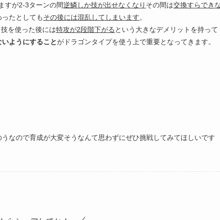
ますが2-3ターンの間
逆鱗しか技が出せなくなり
その間は
交換すらでき
わったとしても
その後には混乱してしまいます
。
も技を使った後には
特攻が2段階下がる
という大きなデメリットを持って
ないようにすること
がドラゴンタイプを使う上で重要となってきます。
。
のうなので育成が大変そうなんて思わずにぜひ挑戦してみてほしいです