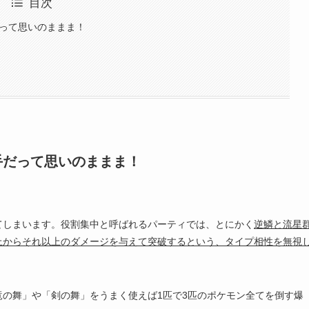
目次
って思いのままま！
手だって思いのままま！
てしまいます。役割集中と呼ばれるパーティでは、とにかく
逆鱗と流星
上からそれ以上のダメージを与えて突破するという、タイプ相性を無視
の舞」や「剣の舞」をうまく使えば1匹で3匹のポケモン全てを倒す爆