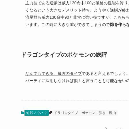
主力技である逆鱗は威力120命中100と破格の性能を誇り
くなるという
大きなデメリット持ち。ようやく逆鱗が終
流星群も威力130命中90と非常に強い技ですが、こちら
います。この時に大きな隙ができてしまうので
隙を作ら
ドラゴンタイプのポケモンの総評
なんでもできる、最強のタイプ
であると言えるでしょう
パーティに採用しなければ損！と言うことも可能なせい
対戦ノウハウ
ドラゴンタイプ
ポケモン
強さ
理由