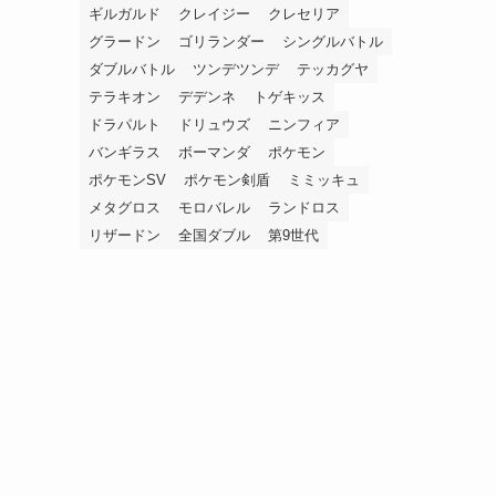
ギルガルド
クレイジー
クレセリア
グラードン
ゴリランダー
シングルバトル
ダブルバトル
ツンデツンデ
テッカグヤ
テラキオン
デデンネ
トゲキッス
ドラパルト
ドリュウズ
ニンフィア
バンギラス
ボーマンダ
ポケモン
ポケモンSV
ポケモン剣盾
ミミッキュ
メタグロス
モロバレル
ランドロス
リザードン
全国ダブル
第9世代