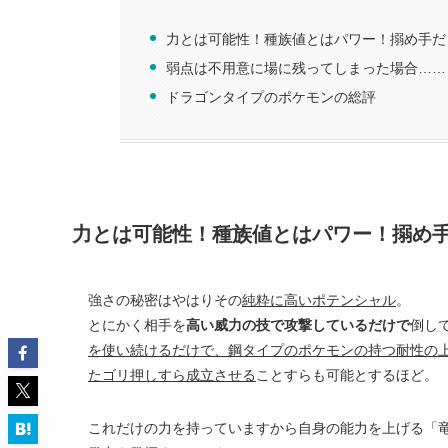
力とは可能性！種族値とはパワー！搦め手だ
弱点は不用意に場に残ってしまった場合……
ドラゴンタイプのポケモンの総評
力とは可能性！種族値とはパワー！搦め
強さの秘密はやはりその
純粋に高いポテンシャル
。
とにかく相手を
高い威力の技で攻撃しているだけで
倒し
を使い続けるだけで、鋼タイプのポケモンの持つ耐性の
たゴリ押しすら成立させる
ことすらも可能とするほど。
これだけの力を持っていますから自身の能力を上げる「竜