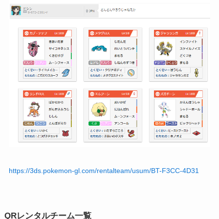
https://3ds.pokemon-gl.com/rentalteam/usum/BT-F3CC-4D31
QRレンタルチーム一覧