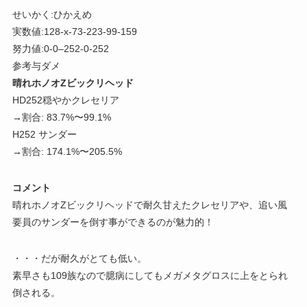
せいかく:ひかえめ
実数値:128-x-73-223-99-159
努力値:0-0–252-0-252
参考与ダメ
晴れホノオZビックリヘッド
HD252穏やかクレセリア
→割合: 83.7%〜99.1%
H252 サンダー
→割合: 174.1%〜205.5%
コメント
晴れホノオZビックリヘッドで耐久甘えたクレセリアや、追い風
要員のサンダーを倒す事ができるのが魅力的！
・・・だが耐久がとても低い。
素早さも109族なので臆病にしてもメガメタグロスに上をとられ
倒される。