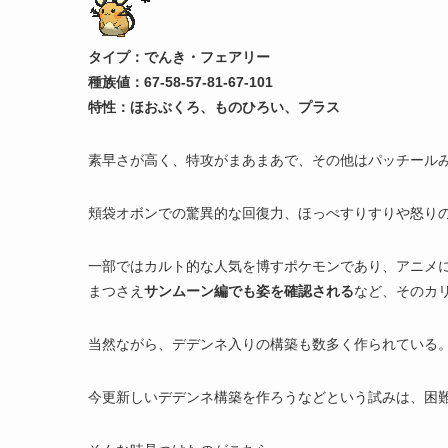
タイプ：でんき・フェアリー
種族値：67-58-57-81-67-101
特性：ほおぶくろ、ものひろい、プラス
素早さが高く、特攻がまあまあで、その他はパッチール
頬袋オボンでの驚異的な回復力、ほっぺすりすりや怒り
一部ではカルト的な人気を博すポケモンであり、アニメに
まつさえ
サンムーン編でも姿を確認される
など、そのカ
当然ながら、デデンネ入りの構築も数多く作られている
今更新しいデデンネ構築を作ろうなどという試みは、困