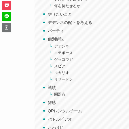
何を持たせるか
やりたいこと
デデンネの配下を考える
パーティ
個別解説
デデンネ
エテボース
ゲッコウガ
スピアー
ルカリオ
リザードン
戦績
問題点
雑感
QRレンタルチーム
バトルビデオ
おわりに