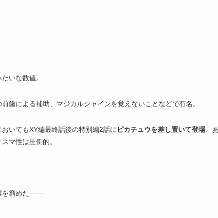
みたいな数値。
の前歯による補助、マジカルシャインを覚えないことなどで有名。
おいてもXY編最終話後の特別編2話に
ピカチュウを差し置いて登場
、
リスマ性は圧倒的。
。
難を窮めた――