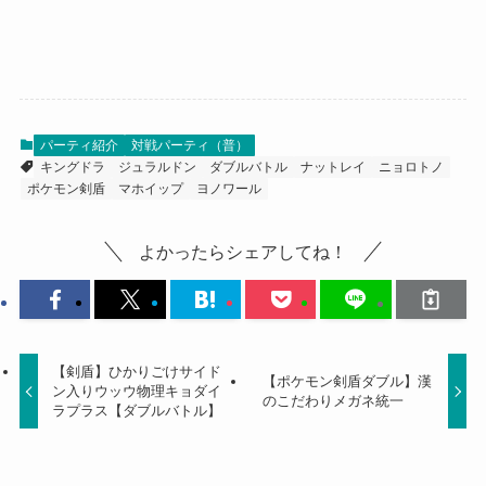
パーティ紹介
対戦パーティ（普）
キングドラ
ジュラルドン
ダブルバトル
ナットレイ
ニョロトノ
ポケモン剣盾
マホイップ
ヨノワール
よかったらシェアしてね！
【剣盾】ひかりごけサイド
【ポケモン剣盾ダブル】漢
ン入りウッウ物理キョダイ
のこだわりメガネ統一
ラプラス【ダブルバトル】