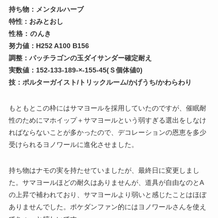
持ち物：メンタルハーブ
特性：おみとおし
性格：のんき
努力値：H252 A100 B156
調整：パッチラゴンの玉ダイサンダー確定耐え
実数値：152-133-189-×-155-45(Ｓ個体値0)
技：ポルターガイスト/トリックルーム/かげうち/かわらわり
もともとこの枠にはサマヨールを採用していたのですが、催眠耐
性のためにマホイップ＋サマヨールという弱すぎる選出をしなけ
ればならないことが多かったので、デコレーションの恩恵を多少
受けられるヨノワールに進化させました。
持ち物はナモの実を持たせていましたが、最終日に変更しまし
た。サマヨールほどの耐久はありませんが、道具が自由なのとA
の上昇で補われており、サマヨールより弱いと感じたことはほぼ
ありませんでした。ポケダンファン的にはヨノワールさんを使え