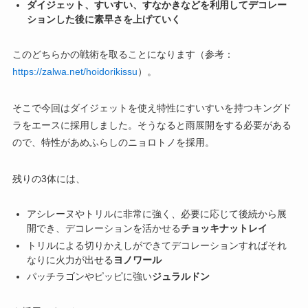
ダイジェット、すいすい、すなかきなどを利用してデコレー
ションした後に素早さを上げていく
このどちらかの戦術を取ることになります（参考：
https://zalwa.net/hoidorikissu
）。
そこで今回はダイジェットを使え特性にすいすいを持つキングド
ラをエースに採用しました。そうなると雨展開をする必要がある
ので、特性があめふらしのニョロトノを採用。
残りの3体には、
アシレーヌやトリルに非常に強く、必要に応じて後続から展
開でき、デコレーションを活かせる
チョッキナットレイ
トリルによる切りかえしができてデコレーションすればそれ
なりに火力が出せる
ヨノワール
パッチラゴンやピッピに強い
ジュラルドン