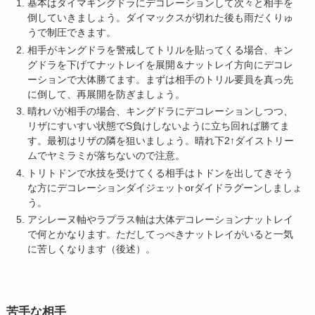
基本はダイマキングドラにデコレーションして次々と相手を
倒していきましょう。ダイマックスが切れた後も雨だくりゅ
うで制圧できます。
相手がキングドラを警戒してトリルを貼ってくる場合、キン
グドラを下げてナットレイを展開＆ナットレイ方向にデコレ
ーションで大体勝てます。まずは相手のトリル要員を真っ先
に倒して、再展開を防ぎましょう。
晴れパが相手の場合、キングドラにデコレーションしつつ、
リザにすいすい状態でS負けしないように立ち回れば勝てま
す。最初はリザの隣を狙いましょう。晴れ下2↑ダイストリー
ムでヤミラミが落ちないので注意。
トリトドンで水技を受けてくる相手はトドンを出してきそう
な方にデコレーションダイジェットorダイドラグーンしましょ
う。
アシレーヌ軸やラプラス軸は大体デコレーションナットレイ
で何とかなります。ただしてっぺきナットレイがいると一気
に苦しくなります（後述）。
苦手な相手