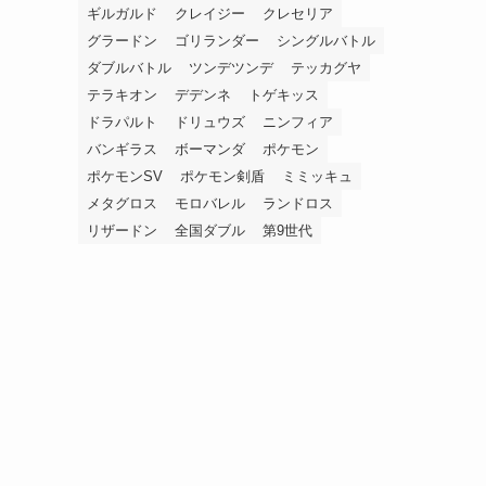
ギルガルド
クレイジー
クレセリア
グラードン
ゴリランダー
シングルバトル
ダブルバトル
ツンデツンデ
テッカグヤ
テラキオン
デデンネ
トゲキッス
ドラパルト
ドリュウズ
ニンフィア
バンギラス
ボーマンダ
ポケモン
ポケモンSV
ポケモン剣盾
ミミッキュ
メタグロス
モロバレル
ランドロス
リザードン
全国ダブル
第9世代