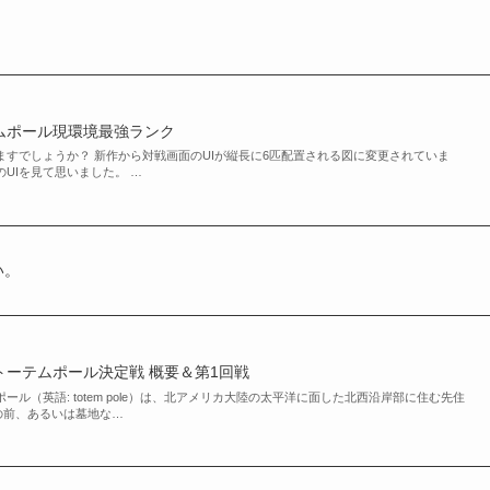
ムポール現環境最強ランク
ますでしょうか？ 新作から対戦画面のUIが縦長に6匹配置される図に変更されていま
UIを見て思いました。 …
い。
ーテムポール決定戦 概要＆第1回戦
ール（英語: totem pole）は、北アメリカ大陸の太平洋に面した北西沿岸部に住む先住
の前、あるいは墓地な…