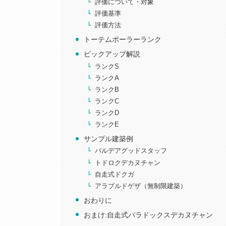
評価について・対象
評価基準
評価方法
トーテムポーラーランク
ピックアップ解説
ランクS
ランクA
ランクB
ランクC
ランクD
ランクE
サンプル建築例
パルデアグッドスタッフ
トドロクデカヌチャン
自走式ドクガ
アラブルドゲザ（無制限建築）
おわりに
おまけ:自走式パラドックスデカヌチャン