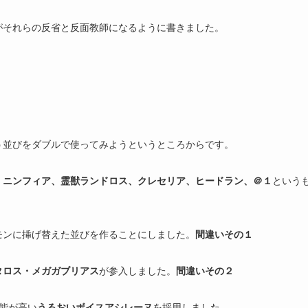
がそれらの反省と反面教師になるように書きました。
う並びをダブルで使ってみようというところからです。
、ニンフィア、霊獣ランドロス、クレセリア、ヒードラン、＠１
という
モンに挿げ替えた並びを作ることにしました。
間違いその１
タロス・メガガブリアス
が参入しました。
間違いその２
能が高い
うるおいボイスアシレーヌ
を採用しました。