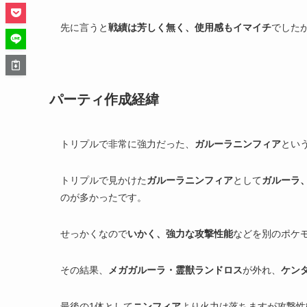
先に言うと
戦績は芳しく無く、使用感もイマイチ
でした
パーティ作成経緯
トリプルで非常に強力だった、
ガルーラニンフィア
とい
トリプルで見かけた
ガルーラニンフィア
として
ガルーラ
のが多かったです。
せっかくなので
いかく、強力な攻撃性能
などを別のポケ
その結果、
メガガルーラ・霊獣ランドロス
が外れ、
ケン
最後の1体として
ニンフィア
より火力は落ちますが攻撃性