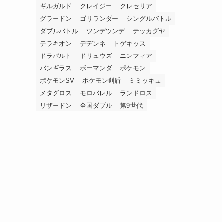
ギルガルド
クレイジー
クレセリア
グラードン
ゴリランダー
シングルバトル
ダブルバトル
ツンデツンデ
テッカグヤ
テラキオン
デデンネ
トゲキッス
ドラパルト
ドリュウズ
ニンフィア
バンギラス
ボーマンダ
ポケモン
ポケモンSV
ポケモン剣盾
ミミッキュ
メタグロス
モロバレル
ランドロス
リザードン
全国ダブル
第9世代