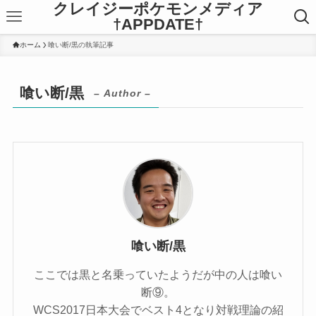
クレイジーポケモンメディア
†APPDATE†
ホーム
喰い断/黒の執筆記事
喰い断/黒
– Author –
喰い断/黒
ここでは黒と名乗っていたようだが中の人は喰い
断⑨。
WCS2017日本大会でベスト4となり対戦理論の紹