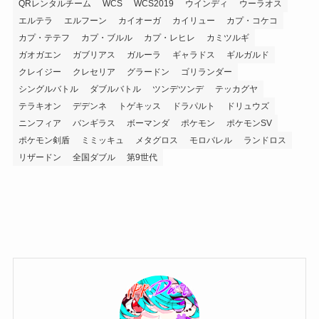
QRレンタルチーム
WCS
WCS2019
ウインディ
ウーラオス
エルテラ
エルフーン
カイオーガ
カイリュー
カプ・コケコ
カプ・テテフ
カプ・ブルル
カプ・レヒレ
カミツルギ
ガオガエン
ガブリアス
ガルーラ
ギャラドス
ギルガルド
クレイジー
クレセリア
グラードン
ゴリランダー
シングルバトル
ダブルバトル
ツンデツンデ
テッカグヤ
テラキオン
デデンネ
トゲキッス
ドラパルト
ドリュウズ
ニンフィア
バンギラス
ボーマンダ
ポケモン
ポケモンSV
ポケモン剣盾
ミミッキュ
メタグロス
モロバレル
ランドロス
リザードン
全国ダブル
第9世代