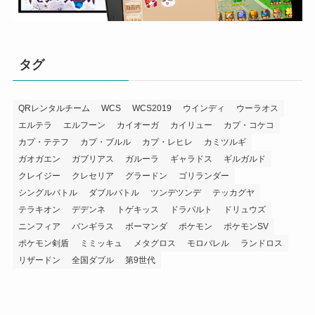
タグ
QRレンタルチーム
WCS
WCS2019
ウインディ
ウーラオス
エルテラ
エルフーン
カイオーガ
カイリュー
カプ・コケコ
カプ・テテフ
カプ・ブルル
カプ・レヒレ
カミツルギ
ガオガエン
ガブリアス
ガルーラ
ギャラドス
ギルガルド
クレイジー
クレセリア
グラードン
ゴリランダー
シングルバトル
ダブルバトル
ツンデツンデ
テッカグヤ
テラキオン
デデンネ
トゲキッス
ドラパルト
ドリュウズ
ニンフィア
バンギラス
ボーマンダ
ポケモン
ポケモンSV
ポケモン剣盾
ミミッキュ
メタグロス
モロバレル
ランドロス
リザードン
全国ダブル
第9世代