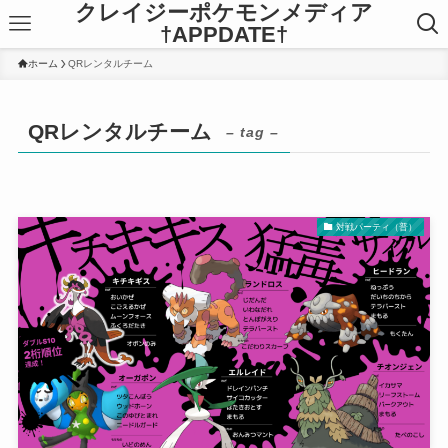
クレイジーポケモンメディア
†APPDATE†
ホーム
QRレンタルチーム
QRレンタルチーム
– tag –
対戦パーティ（普）